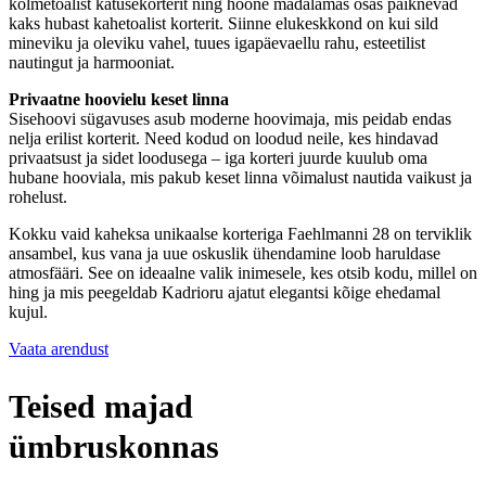
kolmetoalist katusekorterit ning hoone madalamas osas paiknevad
kaks hubast kahetoalist korterit. Siinne elukeskkond on kui sild
mineviku ja oleviku vahel, tuues igapäevaellu rahu, esteetilist
nautingut ja harmooniat.
Privaatne hoovielu keset linna
Sisehoovi sügavuses asub moderne hoovimaja, mis peidab endas
nelja erilist korterit. Need kodud on loodud neile, kes hindavad
privaatsust ja sidet loodusega – iga korteri juurde kuulub oma
hubane hooviala, mis pakub keset linna võimalust nautida vaikust ja
rohelust.
Kokku vaid kaheksa unikaalse korteriga Faehlmanni 28 on terviklik
ansambel, kus vana ja uue oskuslik ühendamine loob haruldase
atmosfääri. See on ideaalne valik inimesele, kes otsib kodu, millel on
hing ja mis peegeldab Kadrioru ajatut elegantsi kõige ehedamal
kujul.
Vaata arendust
Teised majad
ümbruskonnas