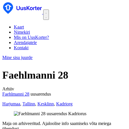
Kaart
Nimekiri
Mis on UusKorter?
Arendajatele
Kontakt
Mine sisu juurde
Faehlmanni 28
Arhiiv
Faehlmanni 28
uusarendus
Harjumaa
,
Tallinn
,
Kesklinn
,
Kadriorg
Maja on arhiveeritud. Ajaloolise info saamiseks võta meiega
ühendust.