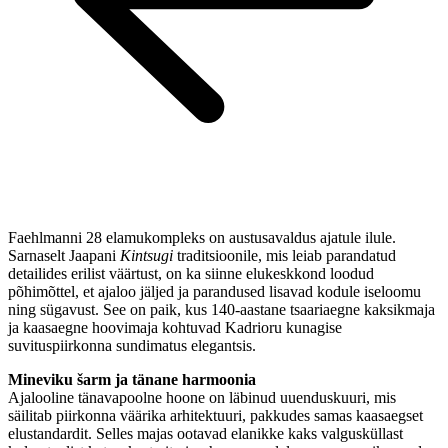
Faehlmanni 28 elamukompleks on austusavaldus ajatule ilule.
Sarnaselt Jaapani
Kintsugi
traditsioonile, mis leiab parandatud
detailides erilist väärtust, on ka siinne elukeskkond loodud
põhimõttel, et ajaloo jäljed ja parandused lisavad kodule iseloomu
ning sügavust. See on paik, kus 140-aastane tsaariaegne kaksikmaja
ja kaasaegne hoovimaja kohtuvad Kadrioru kunagise
suvituspiirkonna sundimatus elegantsis.
Mineviku šarm ja tänane harmoonia
Ajalooline tänavapoolne hoone on läbinud uuenduskuuri, mis
säilitab piirkonna väärika arhitektuuri, pakkudes samas kaasaegset
elustandardit. Selles majas ootavad elanikke kaks valgusküllast