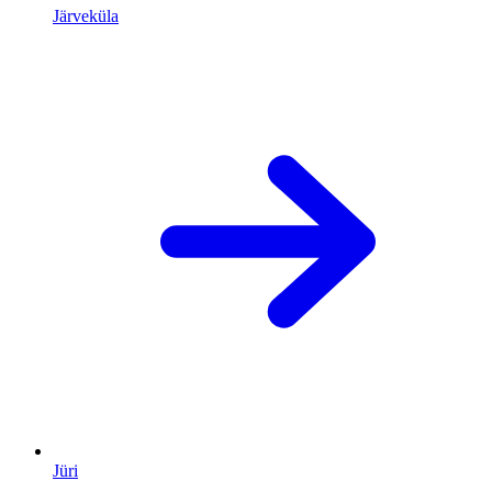
Järveküla
Jüri