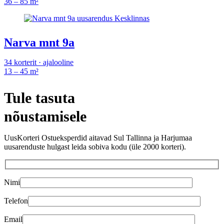
36 – 85 m²
Narva mnt 9a
34 korterit · ajalooline
13 – 45 m²
Tule tasuta
nõustamisele
UusKorteri Ostueksperdid aitavad Sul Tallinna ja Harjumaa
uusarenduste hulgast leida sobiva kodu (üle 2000 korteri).
Nimi
Telefon
Email