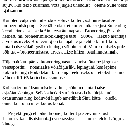
sujuv. Kui tekib küsimusi, võta julgelt ühendust – oleme Sulle toeks
igal sammul.
Kui oled välja valinud endale sobiva korteri, sõlmime tasulise
broneerimislepingu. See tähendab, et korter hoitakse just Sulle ning
keegi teine ei saa seda Sinu eest ära napsata. Broneering jõustub
hetkest, mil broneerimiskokkuleppe tasu – 5000€ – laekub arendaja
arveldusarvele. Broneering on tähtajaline ja kehtib kuni 1 kuu,
notariaalse võlaõigusliku lepingu sõlmimiseni. Muretsemiseks pole
põhjust – broneerimistasu arvestatakse hiljem ostuhinnast maha.
Hiljemalt kuu pärast broneeringutasu tasumist jõuame järgmise
verstapostini – notariaalse võlaõigusliku lepinguni, kus lepime
kokku tehingu kõik detailid. Lepingu eelduseks on, et oled tasunud
vähemalt 10% korteri maksumusest.
Kui korter on üleandmiseks valmis, sõlmime notariaalse
asjaõiguslepingu. Selleks hetkeks tuleb tasuda ka ülejäänud
ostusumma ning koduvõti liigub ametlikult Sinu kätte – oledki
õnnelikult oma uues kodus kohal.
— Projekti järgi ehitatud hoonet, korterit ja siseviimistlust —
Liitumist kanalisatsiooni- ja veetrassiga — Liitumist elektrivõrgu ja
küttega