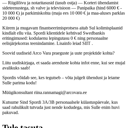
— Riigilõivu ja notaritasusid (tasub ostja) — Korteri ühendamist
sideteenustega, sh valve ja televisioon — Panipaika (hind 6000 € -
10 000 €) ja parkimiskohta (maja ees 10 000 € ja maa-aluses parklas
20 000 €)
Kiirem ja mugavam finantseerimisprotsess aitab Sul kolimisplaanid
kindlalt ellu viia. Spordi klientidele kehtivad Swedbankis
eritingimused: kodulaenu lepingutasu 0 € ning personaalne
eelisjärjekorras teenindamine. Lisainfo leiad SIIT .
Soovid uudiseid Arco Vara praeguste ja uute projektide kohta?
Liitu uudiskirjaga, et saada arenduste kohta infot enne, kui see mujal
avalikuks saab!
Spordis võidab see, kes tegutseb – võta julgelt ühendust ja leiame
Sulle parima kodu!
Müügikonsultant riina.rannamagi@arcovara.ee
Kutsume Sind Spordi 3A/3B personaalsele külastuspäevale, kus
saad rahulikult tutvuda just nende kodudega, mis Sulle enim huvi
pakuvad.
Tule tasuta