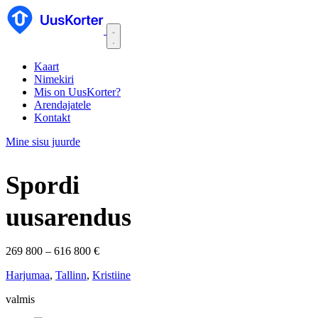
Kaart
Nimekiri
Mis on UusKorter?
Arendajatele
Kontakt
Mine sisu juurde
Spordi
uusarendus
269 800 – 616 800 €
Harjumaa
,
Tallinn
,
Kristiine
valmis