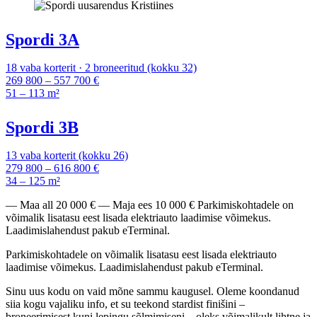
Spordi 3A
18 vaba korterit · 2 broneeritud (kokku 32)
269 800 – 557 700 €
51 – 113 m²
Spordi 3B
13 vaba korterit (kokku 26)
279 800 – 616 800 €
34 – 125 m²
— Maa all 20 000 € — Maja ees 10 000 € Parkimiskohtadele on
võimalik lisatasu eest lisada elektriauto laadimise võimekus.
Laadimislahendust pakub eTerminal.
Parkimiskohtadele on võimalik lisatasu eest lisada elektriauto
laadimise võimekus. Laadimislahendust pakub eTerminal.
Sinu uus kodu on vaid mõne sammu kaugusel. Oleme koondanud
siia kogu vajaliku info, et su teekond stardist finišini –
broneerimisest kuni lepingu sõlmimiseni – oleks võimalikult lihtne ja