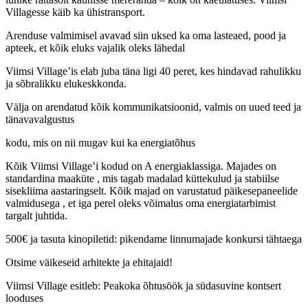
Villagesse käib ka ühistransport.
Arenduse valmimisel avavad siin uksed ka oma lasteaed, pood ja
apteek, et kõik eluks vajalik oleks lähedal
Viimsi Village’is elab juba täna ligi 40 peret, kes hindavad rahulikku
ja sõbralikku elukeskkonda.
Välja on arendatud kõik kommunikatsioonid, valmis on uued teed ja
tänavavalgustus
kodu, mis on nii mugav kui ka energiatõhus
Kõik Viimsi Village’i kodud on A energiaklassiga. Majades on
standardina maaküte , mis tagab madalad küttekulud ja stabiilse
sisekliima aastaringselt. Kõik majad on varustatud päikesepaneelide
valmidusega , et iga perel oleks võimalus oma energiatarbimist
targalt juhtida.
500€ ja tasuta kinopiletid: pikendame linnumajade konkursi tähtaega
Otsime väikeseid arhitekte ja ehitajaid!
Viimsi Village esitleb: Peakoka õhtusöök ja südasuvine kontsert
looduses