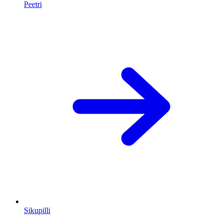
Peetri
Sikupilli