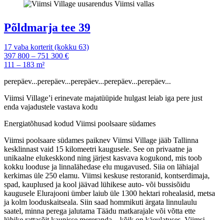
Põldmarja tee 39
17 vaba korterit (kokku 63)
397 800 – 751 300 €
111 – 183 m²
perepäev...perepäev...perepäev...perepäev...perepäev...
Viimsi Village’i erinevate majatüüpide hulgast leiab iga pere just
enda vajadustele vastava kodu
Energiatõhusad kodud Viimsi poolsaare südames
Viimsi poolsaare südames paiknev Viimsi Village jääb Tallinna
kesklinnast vaid 15 kilomeetri kaugusele. See on privaatne ja
unikaalne elukeskkond ning järjest kasvava kogukond, mis toob
kokku looduse ja linnalähedase elu mugavused. Siia on lähiajal
kerkimas üle 250 elamu. Viimsi keskuse restoranid, kontserdimaja,
spad, kauplused ja kool jäävad lühikese auto- või bussisõidu
kaugusele Elurajooni ümber laiub üle 1300 hektari rohealasid, metsa
ja kolm looduskaitseala. Siin saad hommikuti ärgata linnulaulu
saatel, minna perega jalutama Täädu matkarajale või võtta ette
lühike rattasõit kaunisse mereranda – kõik on käeulatuses. Viimsi