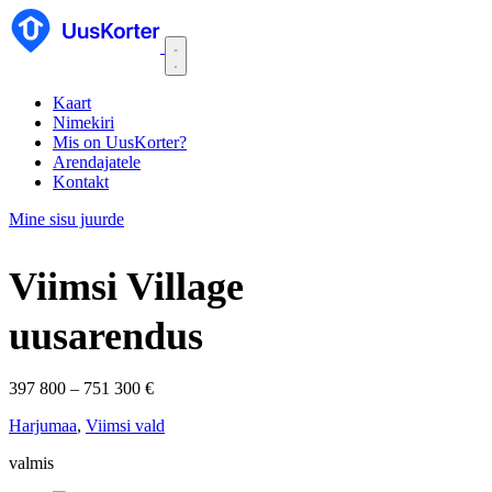
Kaart
Nimekiri
Mis on UusKorter?
Arendajatele
Kontakt
Mine sisu juurde
Viimsi Village
uusarendus
397 800 – 751 300 €
Harjumaa
,
Viimsi vald
valmis